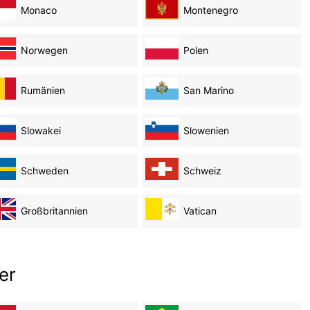
Monaco
Montenegro
Norwegen
Polen
Rumänien
San Marino
Slowakei
Slowenien
Schweden
Schweiz
Großbritannien
Vatican
er