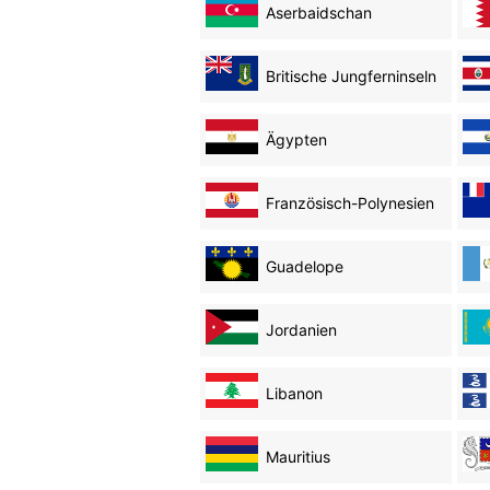
Aserbaidschan
Britische Jungferninseln
Ägypten
Französisch-Polynesien
Guadelope
Jordanien
Libanon
Mauritius