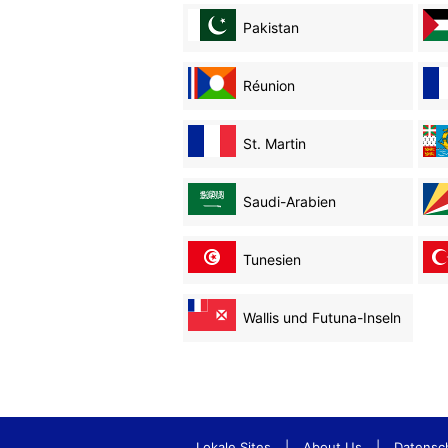
Pakistan
Réunion
St. Martin
Saudi-Arabien
Tunesien
Wallis und Futuna-Inseln
Lokale Sites
|
About Us
|
Datensc