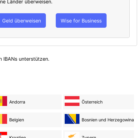
ne Länder überweisen.
Geld überweisen
Wise for Business
n IBANs unterstützen.
Andorra
Österreich
Belgien
Bosnien und Herzegowina
Kroatien
Zypern