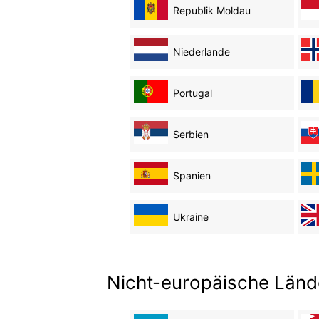
Republik Moldau
Niederlande
Portugal
Serbien
Spanien
Ukraine
Nicht-europäische Länd