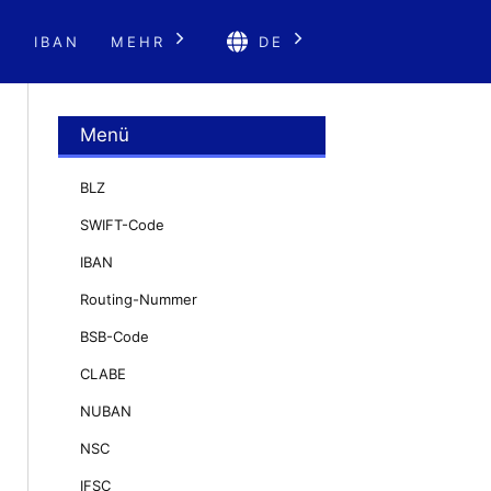
E
IBAN
MEHR
DE
Menü
BLZ
SWIFT-Code
IBAN
Routing-Nummer
BSB-Code
CLABE
NUBAN
NSC
IFSC