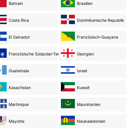
Bahrain
Brasilien
Costa Rica
Dominikanische Republik
El Salvador
Französisch-Guayana
Französische Südpolar-Territorien
Georgien
Guatemala
Israel
Kasachstan
Kuwait
Martinique
Mauretanien
Mayotte
Neukaledonien