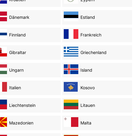
Dänemark
Estland
Finnland
Frankreich
Gibraltar
Griechenland
Ungarn
Island
Italien
Kosovo
Liechtenstein
Litauen
Mazedonien
Malta