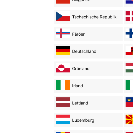
Tschechische Republik
Färöer
Deutschland
Grönland
Irland
Lettland
Luxemburg