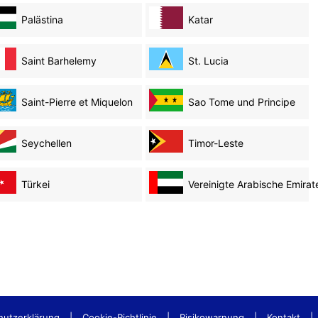
Palästina
Katar
Saint Barhelemy
St. Lucia
Saint-Pierre et Miquelon
Sao Tome und Principe
Seychellen
Timor-Leste
Türkei
Vereinigte Arabische Emirat
hutzerklärung
|
Cookie-Richtlinie
|
Risikowarnung
|
Kontakt
|