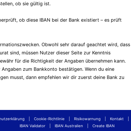
llen, ob sie gültig ist.
erprüft, ob diese IBAN bei der Bank existiert – es prüft
formationszwecken. Obwohl sehr darauf geachtet wird, dass
urat sind, müssen Nutzer dieser Seite zur Kenntnis
Gewähr für die Richtigkeit der Angaben übernehmen kann.
er Angaben zum Bankkonto bestätigen. Wenn du eine
tigen musst, dann empfehlen wir dir zuerst deine Bank zu
hutzerklärung
|
Cookie-Richtlinie
|
Risikowarnung
|
Kontakt
|
IBAN Validator
|
IBAN Australien
|
Create IBAN