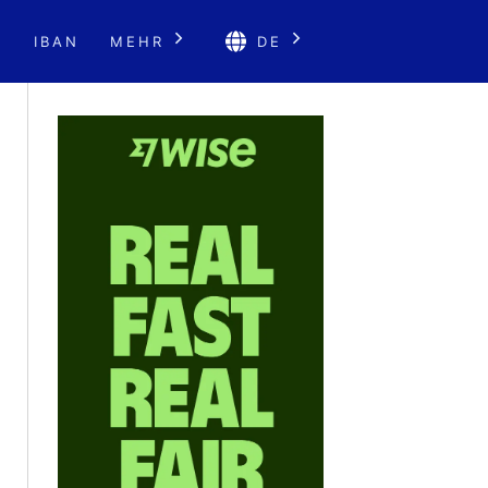
E
IBAN
MEHR
DE