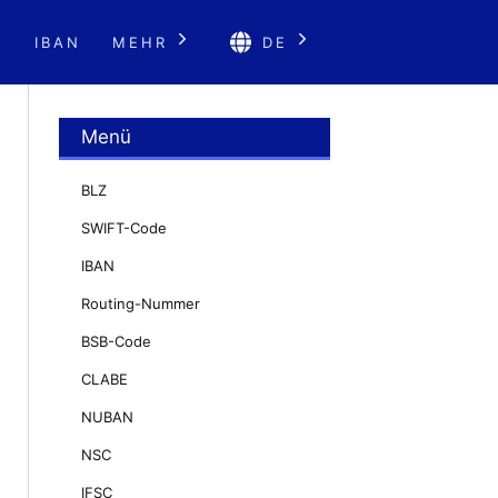
E
IBAN
MEHR
DE
Menü
BLZ
SWIFT-Code
IBAN
Routing-Nummer
BSB-Code
CLABE
NUBAN
NSC
IFSC