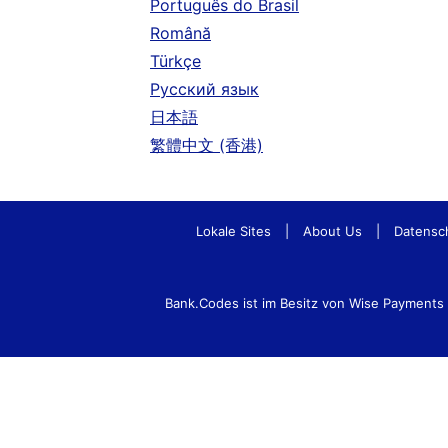
Português do Brasil
Română
Türkçe
Русский язык
日本語
繁體中文 (香港)
Lokale Sites
|
About Us
|
Datensc
Bank.Codes ist im Besitz von Wise Payment