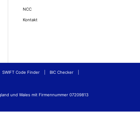
NCC
Kontakt
SWIFT Code Finder
|
BIC Checker
|
ngland und Wales mit Firmennummer 07209813