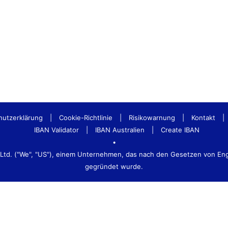
hutzerklärung
|
Cookie-Richtlinie
|
Risikowarnung
|
Kontakt
|
IBAN Validator
|
IBAN Australien
|
Create IBAN
•
s Ltd. ("We", "US"), einem Unternehmen, das nach den Gesetzen von E
gegründet wurde.