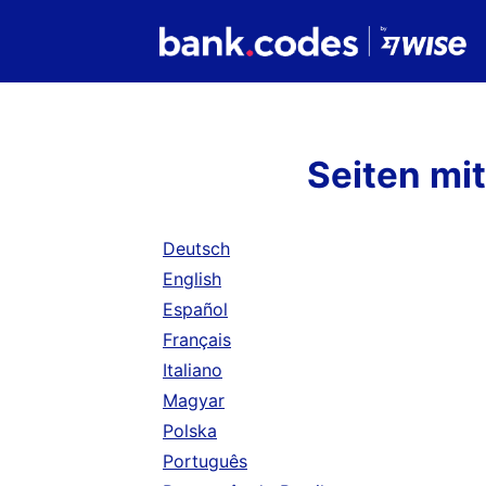
Seiten mi
Deutsch
English
Español
Français
Italiano
Magyar
Polska
Português