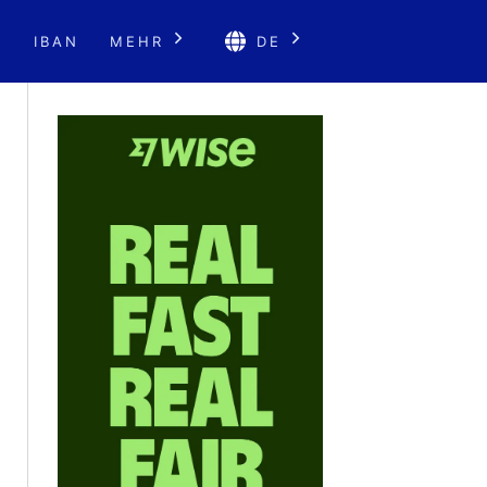
E
IBAN
MEHR
DE