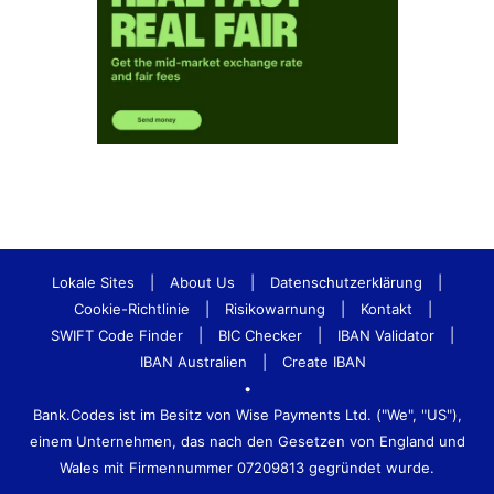
Lokale Sites
|
About Us
|
Datenschutzerklärung
|
Cookie-Richtlinie
|
Risikowarnung
|
Kontakt
|
SWIFT Code Finder
|
BIC Checker
|
IBAN Validator
|
IBAN Australien
|
Create IBAN
•
Bank.Codes ist im Besitz von Wise Payments Ltd. ("We", "US"),
einem Unternehmen, das nach den Gesetzen von England und
Wales mit Firmennummer 07209813 gegründet wurde.