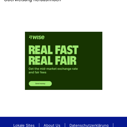
Lokale Sites
|
About Us
|
Datenschutzerklärung
|