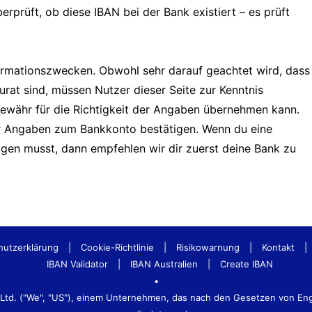
erprüft, ob diese IBAN bei der Bank existiert – es prüft
formationszwecken. Obwohl sehr darauf geachtet wird, dass
urat sind, müssen Nutzer dieser Seite zur Kenntnis
Gewähr für die Richtigkeit der Angaben übernehmen kann.
er Angaben zum Bankkonto bestätigen. Wenn du eine
tigen musst, dann empfehlen wir dir zuerst deine Bank zu
hutzerklärung
|
Cookie-Richtlinie
|
Risikowarnung
|
Kontakt
|
IBAN Validator
|
IBAN Australien
|
Create IBAN
•
s Ltd. ("We", "US"), einem Unternehmen, das nach den Gesetzen von E