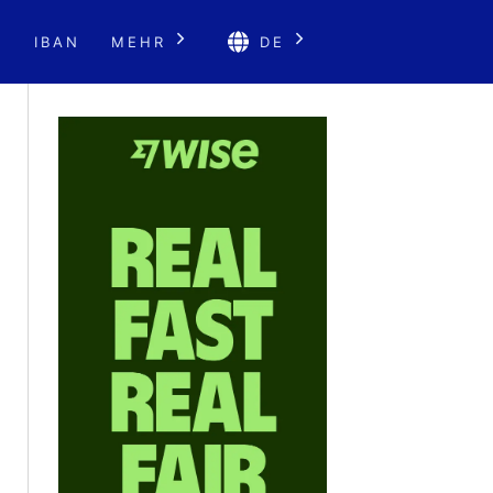
E
IBAN
MEHR
DE