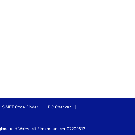
SWIFT Code Finder
|
BIC Checker
|
ngland und Wales mit Firmennummer 07209813