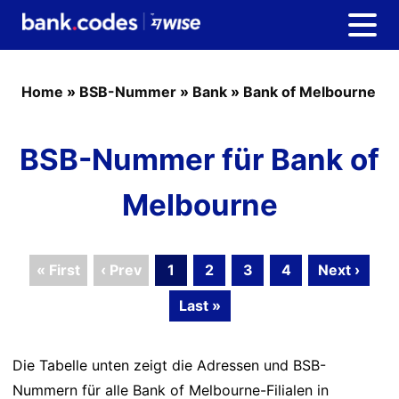
Home
»
BSB-Nummer
»
Bank
»
Bank of Melbourne
BSB-Nummer für Bank of
Melbourne
« First
‹ Prev
1
2
3
4
Next ›
Last »
Die Tabelle unten zeigt die Adressen und BSB-
Nummern für alle Bank of Melbourne-Filialen in