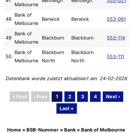
47
Bentleigh
Bentleigh
553-021
Melbourne
Bank of
48
Berwick
Berwick
553-061
Melbourne
Bank of
49
Blackburn
Blackburn
553-114
Melbourne
Bank of
Blackburn
Blackburn
50
553-111
Melbourne
North
North
Datenbank wurde zuletzt aktualisiert am: 24-02-2026
« First
‹ Prev
1
2
3
4
Next ›
Last »
Home
»
BSB-Nummer
»
Bank
»
Bank of Melbourne