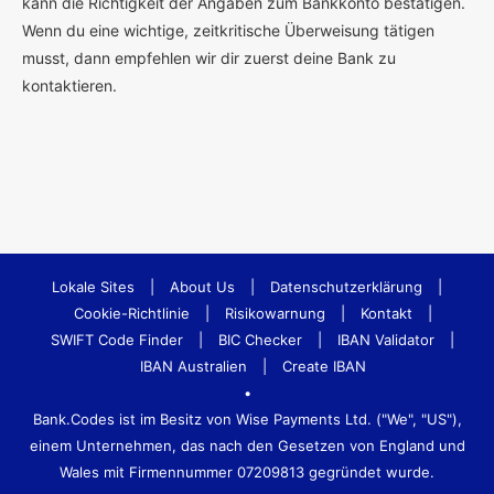
kann die Richtigkeit der Angaben zum Bankkonto bestätigen.
Wenn du eine wichtige, zeitkritische Überweisung tätigen
musst, dann empfehlen wir dir zuerst deine Bank zu
kontaktieren.
Lokale Sites
|
About Us
|
Datenschutzerklärung
|
Cookie-Richtlinie
|
Risikowarnung
|
Kontakt
|
SWIFT Code Finder
|
BIC Checker
|
IBAN Validator
|
IBAN Australien
|
Create IBAN
•
Bank.Codes ist im Besitz von Wise Payments Ltd. ("We", "US"),
einem Unternehmen, das nach den Gesetzen von England und
Wales mit Firmennummer 07209813 gegründet wurde.