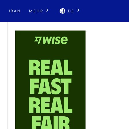
E
IBAN
MEHR
DE