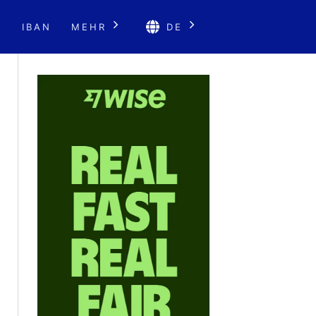
E
IBAN
MEHR
DE