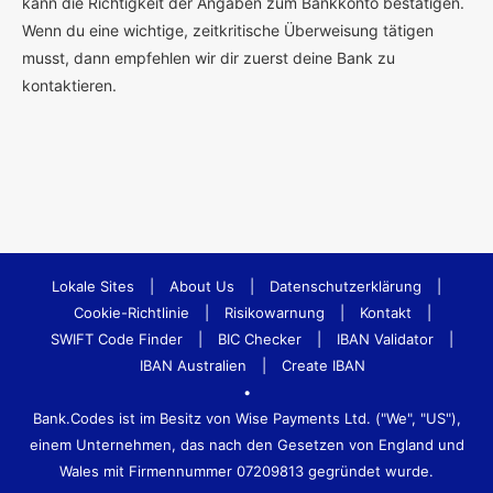
kann die Richtigkeit der Angaben zum Bankkonto bestätigen.
Wenn du eine wichtige, zeitkritische Überweisung tätigen
musst, dann empfehlen wir dir zuerst deine Bank zu
kontaktieren.
Lokale Sites
|
About Us
|
Datenschutzerklärung
|
Cookie-Richtlinie
|
Risikowarnung
|
Kontakt
|
SWIFT Code Finder
|
BIC Checker
|
IBAN Validator
|
IBAN Australien
|
Create IBAN
•
Bank.Codes ist im Besitz von Wise Payments Ltd. ("We", "US"),
einem Unternehmen, das nach den Gesetzen von England und
Wales mit Firmennummer 07209813 gegründet wurde.