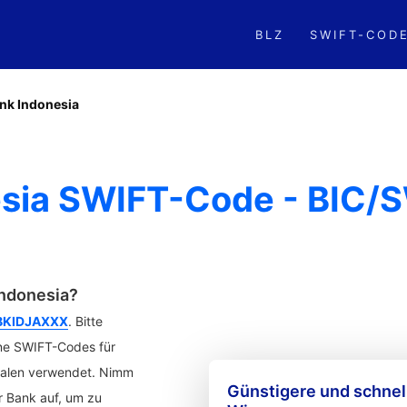
BLZ
SWIFT-COD
nk Indonesia
sia SWIFT-Code - BIC/S
ndonesia?
BKIDJAXXX
. Bitte
ne SWIFT-Codes für
lialen verwendet. Nimm
Günstigere und schne
r Bank auf, um zu