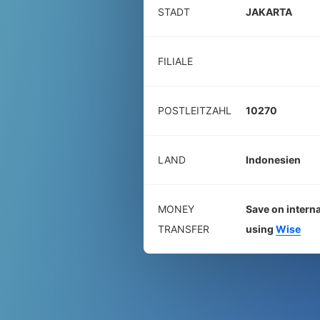
STADT
JAKARTA
FILIALE
POSTLEITZAHL
10270
LAND
Indonesien
MONEY
Save on interna
TRANSFER
using
Wise