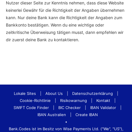
Nutzer dieser Seite zur Kenntnis nehmen, dass diese Website
keinerlei Gewähr für die Richtigkeit der Angaben übernehmen
kann. Nur deine Bank kann die Richtigkeit der Angaben zum
Bankkonto bestätigen. Wenn du eine wichtige oder
zeitkritische Überweisung tätigen musst, dann empfehlen wir
dir zuerst deine Bank zu kontaktieren.
Lokale Sites
|
About Us
|
Datenschutzerklärung
|
Cookie-Richtlinie
|
Risikowarnung
|
Kontakt
|
SWIFT Code Finder
|
BIC Checker
|
IBAN Validator
|
IBAN Australien
|
Create IBAN
•
Bank.Codes ist im Besitz von Wise Payments Ltd. ("We", "US"),