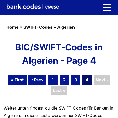
Home
»
SWIFT-Codes
»
Algerien
BIC/SWIFT-Codes in
Algerien - Page 4
« First
‹ Prev
1
2
3
4
Next ›
Last »
Weiter unten findest du die SWIFT-Codes für Banken in:
Algerien. In dieser Liste werden nur SWIFT-Codes