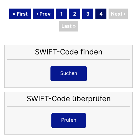
« First
‹ Prev
1
2
3
4
Next ›
Last »
SWIFT-Code finden
Suchen
SWIFT-Code überprüfen
Prüfen