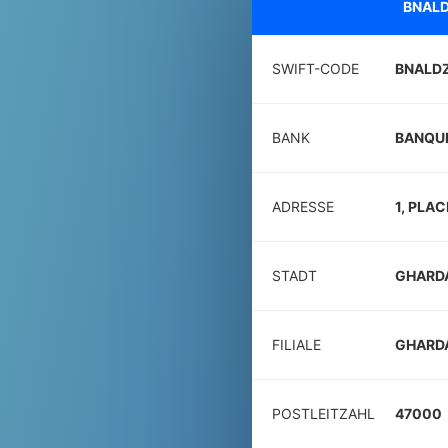
BNALD
SWIFT-CODE
BNALD
BANK
BANQUE
ADRESSE
1, PLA
STADT
GHARD
FILIALE
GHARD
POSTLEITZAHL
47000