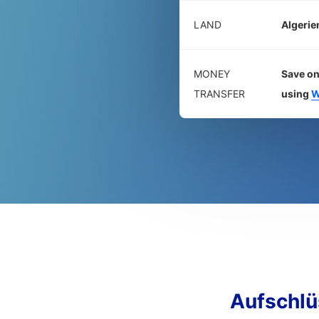
LAND
Algerie
MONEY
Save on
TRANSFER
using
W
Aufschl