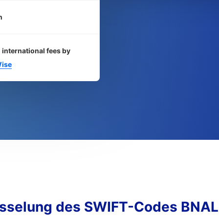
n
 international fees by
ise
üsselung des SWIFT-Codes BNA