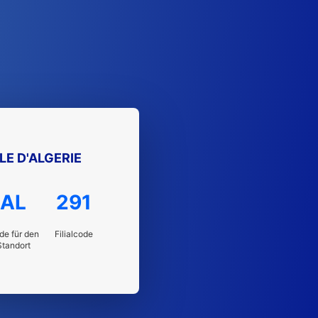
E D'ALGERIE
AL
291
de für den
Filialcode
Standort