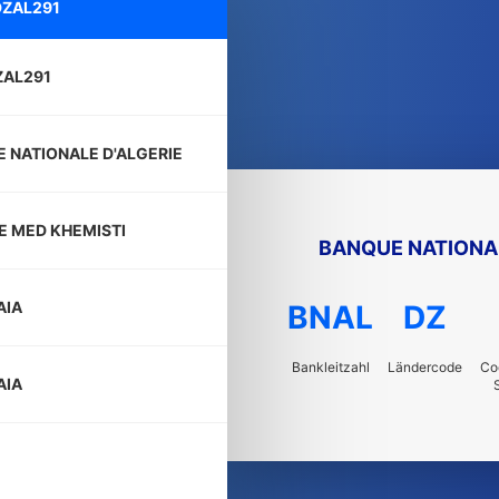
ZAL291
ZAL291
 NATIONALE D'ALGERIE
CE MED KHEMISTI
BANQUE NATIONAL
AIA
BNAL
DZ
Bankleitzahl
Ländercode
Co
AIA