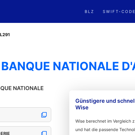
BLZ
SWIFT-COD
L291
 BANQUE NATIONALE D'
ANQUE NATIONALE
Günstigere und schne
Wise
Wise berechnet im Vergleich 
und hat die passende Technolo
ERIE