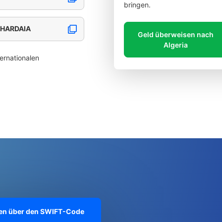
bringen.
GHARDAIA
Geld überweisen nach
Algeria
ernationalen
onen über den SWIFT-Code