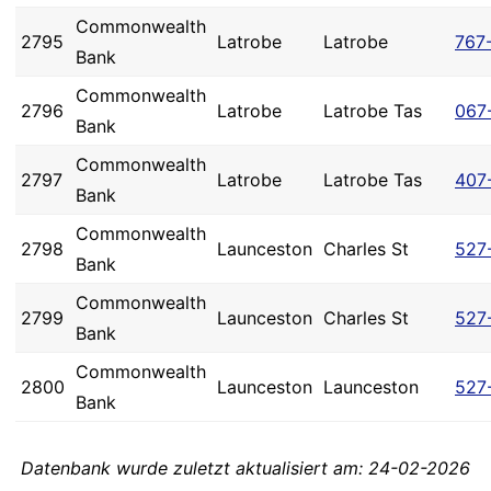
Commonwealth
2795
Latrobe
Latrobe
767
Bank
Commonwealth
2796
Latrobe
Latrobe Tas
067
Bank
Commonwealth
2797
Latrobe
Latrobe Tas
407
Bank
Commonwealth
2798
Launceston
Charles St
527
Bank
Commonwealth
2799
Launceston
Charles St
527
Bank
Commonwealth
2800
Launceston
Launceston
527
Bank
Datenbank wurde zuletzt aktualisiert am: 24-02-2026