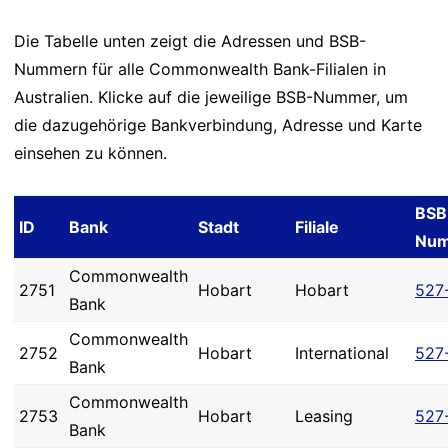
Die Tabelle unten zeigt die Adressen und BSB-
Nummern für alle Commonwealth Bank-Filialen in
Australien. Klicke auf die jeweilige BSB-Nummer, um
die dazugehörige Bankverbindung, Adresse und Karte
einsehen zu können.
BSB
ID
Bank
Stadt
Filiale
Nu
Commonwealth
2751
Hobart
Hobart
527
Bank
Commonwealth
2752
Hobart
International
527
Bank
Commonwealth
2753
Hobart
Leasing
527
Bank