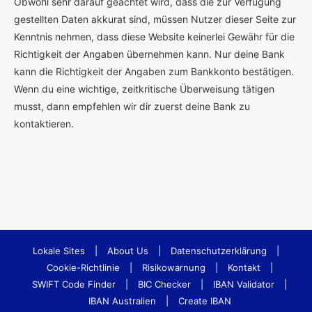
Obwohl sehr darauf geachtet wird, dass die zur Verfügung
gestellten Daten akkurat sind, müssen Nutzer dieser Seite zur
Kenntnis nehmen, dass diese Website keinerlei Gewähr für die
Richtigkeit der Angaben übernehmen kann. Nur deine Bank
kann die Richtigkeit der Angaben zum Bankkonto bestätigen.
Wenn du eine wichtige, zeitkritische Überweisung tätigen
musst, dann empfehlen wir dir zuerst deine Bank zu
kontaktieren.
Lokale Sites
|
About Us
|
Datenschutzerklärung
|
Cookie-Richtlinie
|
Risikowarnung
|
Kontakt
|
SWIFT Code Finder
|
BIC Checker
|
IBAN Validator
|
IBAN Australien
|
Create IBAN