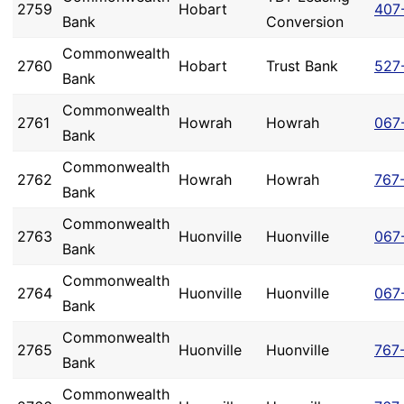
2759
Hobart
407
Bank
Conversion
Commonwealth
2760
Hobart
Trust Bank
527
Bank
Commonwealth
2761
Howrah
Howrah
067
Bank
Commonwealth
2762
Howrah
Howrah
767
Bank
Commonwealth
2763
Huonville
Huonville
067
Bank
Commonwealth
2764
Huonville
Huonville
067
Bank
Commonwealth
2765
Huonville
Huonville
767
Bank
Commonwealth