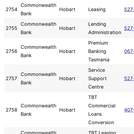
Commonwealth
2754
Hobart
Leasing
527
Bank
Commonwealth
Lending
2755
Hobart
527
Bank
Administration
Premium
Commonwealth
2756
Hobart
Banking
067
Bank
Tasmania
Service
Commonwealth
2757
Hobart
Support
527
Bank
Centre
TBT
Commonwealth
Commercial
2758
Hobart
407
Bank
Loans
Conversion
Commonwealth
TBT Leasing