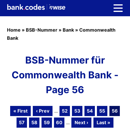
Home
»
BSB-Nummer
»
Bank
»
Commonwealth
Bank
BSB-Nummer für
Commonwealth Bank -
Page 56
« First
‹ Prev
...
52
53
54
55
56
57
58
59
60
...
Next ›
Last »