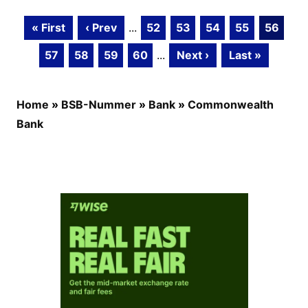
« First
‹ Prev
...
52
53
54
55
56
57
58
59
60
...
Next ›
Last »
Home
»
BSB-Nummer
»
Bank
»
Commonwealth
Bank