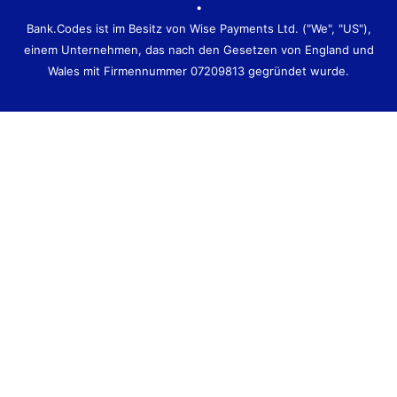
•
Bank.Codes ist im Besitz von Wise Payments Ltd. ("We", "US"),
einem Unternehmen, das nach den Gesetzen von England und
Wales mit Firmennummer 07209813 gegründet wurde.