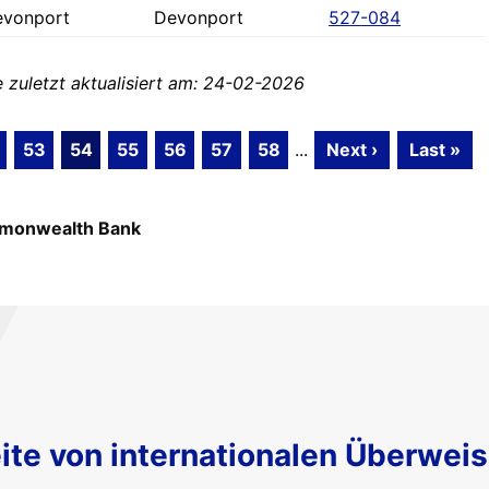
evonport
Devonport
527-084
zuletzt aktualisiert am: 24-02-2026
53
54
55
56
57
58
...
Next ›
Last »
monwealth Bank
ite von internationalen Überwei