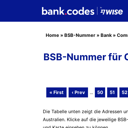
Home
»
BSB-Nummer
»
Bank
»
Com
BSB-Nummer für 
« First
‹ Prev
...
50
51
52
Die Tabelle unten zeigt die Adressen 
Australien. Klicke auf die jeweilige 
und Karte einsehen zu können.