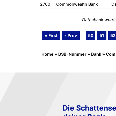
2700
Commonwealth Bank
D
Datenbank wurde 
« First
‹ Prev
...
50
51
52
Home
»
BSB-Nummer
»
Bank
»
Com
Die Schattense