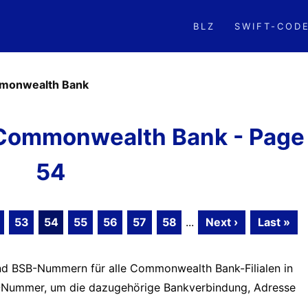
BLZ
SWIFT-COD
monwealth Bank
Commonwealth Bank - Page
54
53
54
55
56
57
58
...
Next ›
Last »
und BSB-Nummern für alle Commonwealth Bank-Filialen in
BSB-Nummer, um die dazugehörige Bankverbindung, Adresse