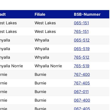
adt
Filiale
BSB-Nummer
st Lakes
West Lakes
065-151
st Lakes
West Lakes
765-151
yalla
Whyalla
065-512
yalla
Whyalla
065-519
yalla
Whyalla
765-512
yalla Norrie
Whyalla Norrie
765-519
rnie
Burnie
767-400
rnie
Burnie
767-405
rnie
Burnie
067-011
rnie
Burnie
067-400
rnie
Burnie
067-405