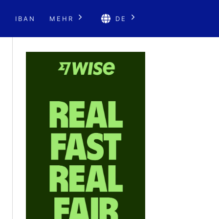
E
IBAN
MEHR
DE