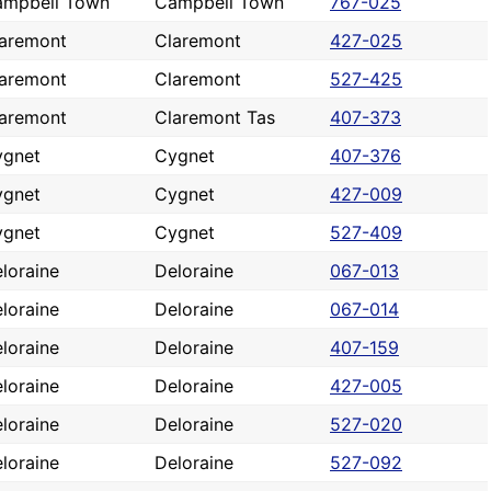
ampbell Town
Campbell Town
767-025
aremont
Claremont
427-025
aremont
Claremont
527-425
aremont
Claremont Tas
407-373
ygnet
Cygnet
407-376
ygnet
Cygnet
427-009
ygnet
Cygnet
527-409
loraine
Deloraine
067-013
loraine
Deloraine
067-014
loraine
Deloraine
407-159
loraine
Deloraine
427-005
loraine
Deloraine
527-020
loraine
Deloraine
527-092