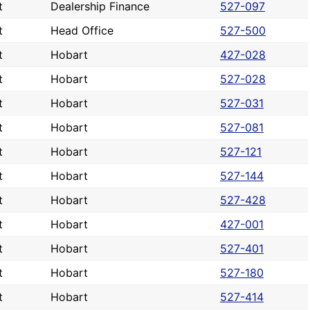
t
Dealership Finance
527-097
t
Head Office
527-500
t
Hobart
427-028
t
Hobart
527-028
t
Hobart
527-031
t
Hobart
527-081
t
Hobart
527-121
t
Hobart
527-144
t
Hobart
527-428
t
Hobart
427-001
t
Hobart
527-401
t
Hobart
527-180
t
Hobart
527-414