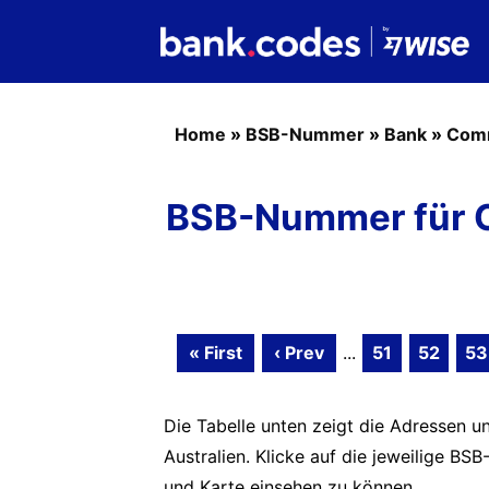
Home
»
BSB-Nummer
»
Bank
»
Com
BSB-Nummer für 
« First
‹ Prev
...
51
52
53
Die Tabelle unten zeigt die Adressen 
Australien. Klicke auf die jeweilige 
und Karte einsehen zu können.