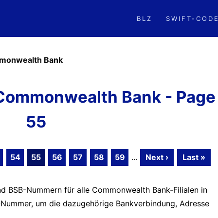
BLZ
SWIFT-COD
monwealth Bank
Commonwealth Bank - Page
55
54
55
56
57
58
59
...
Next ›
Last »
und BSB-Nummern für alle Commonwealth Bank-Filialen in
BSB-Nummer, um die dazugehörige Bankverbindung, Adresse