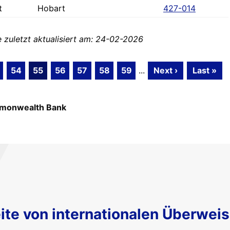
t
Hobart
427-014
zuletzt aktualisiert am: 24-02-2026
54
55
56
57
58
59
...
Next ›
Last »
monwealth Bank
ite von internationalen Überwei