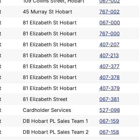
t
109 Collins Street, Hobart
067-002
t
45 Murray St Hobart
767-002
t
81 Elizabeth St Hobart
067-000
t
81 Elizabeth St Hobart
767-000
t
81 Elizabeth St Hobart
407-207
t
81 Elizabeth St Hobart
407-213
t
81 Elizabeth St Hobart
407-377
t
81 Elizabeth St Hobart
407-378
t
81 Elizabeth St Hobart
407-379
t
81 Elizabeth Street
067-381
t
Cardholder Services
527-098
t
DB Hobart PL Sales Team 1
067-159
t
DB Hobart PL Sales Team 2
067-158