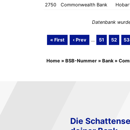
2750
Commonwealth Bank
Hobar
Datenbank wurde 
« First
‹ Prev
...
51
52
53
Home
»
BSB-Nummer
»
Bank
»
Com
Die Schattense