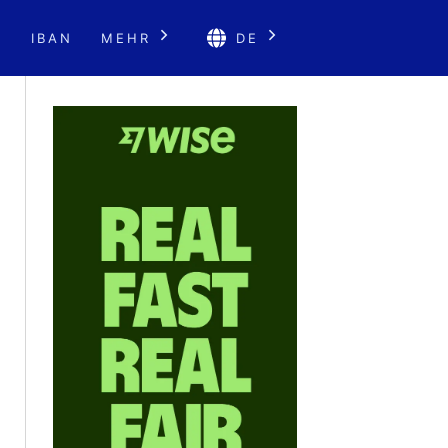
E
IBAN
MEHR
DE