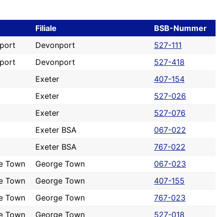
Filiale
BSB-Nummer
port
Devonport
527-111
port
Devonport
527-418
Exeter
407-154
Exeter
527-026
Exeter
527-076
Exeter BSA
067-022
Exeter BSA
767-022
e Town
George Town
067-023
e Town
George Town
407-155
e Town
George Town
767-023
e Town
George Town
527-018