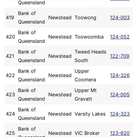
Queensland
Bank of
419
Newstead
Toowong
124-003
Queensland
Bank of
420
Newstead
Toowoomba
124-052
Queensland
Bank of
Tweed Heads
421
Newstead
122-709
Queensland
South
Bank of
Upper
422
Newstead
124-326
Queensland
Coomera
Bank of
Upper Mt
423
Newstead
124-005
Queensland
Gravatt
Bank of
424
Newstead
Varsity Lakes
124-323
Queensland
Bank of
425
Newstead
VIC Broker
123-620