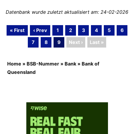
Datenbank wurde zuletzt aktualisiert am: 24-02-2026
« First
‹ Prev
1
2
3
4
5
6
7
8
9
Next ›
Last »
Home
»
BSB-Nummer
»
Bank
»
Bank of
Queensland