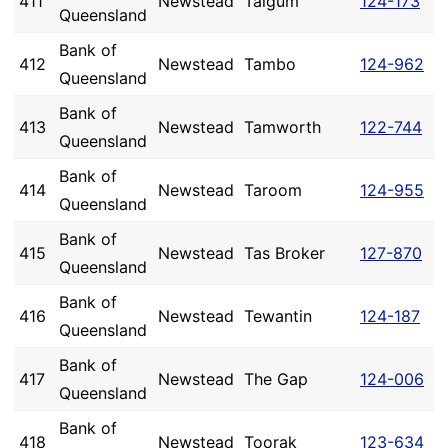
411
Newstead
Taigum
124-173
Queensland
Bank of
412
Newstead
Tambo
124-962
Queensland
Bank of
413
Newstead
Tamworth
122-744
Queensland
Bank of
414
Newstead
Taroom
124-955
Queensland
Bank of
415
Newstead
Tas Broker
127-870
Queensland
Bank of
416
Newstead
Tewantin
124-187
Queensland
Bank of
417
Newstead
The Gap
124-006
Queensland
Bank of
418
Newstead
Toorak
123-634