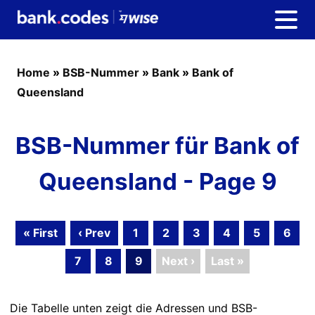
Home
»
BSB-Nummer
»
Bank
»
Bank of
Queensland
BSB-Nummer für Bank of
Queensland - Page 9
« First
‹ Prev
1
2
3
4
5
6
7
8
9
Next ›
Last »
Die Tabelle unten zeigt die Adressen und BSB-