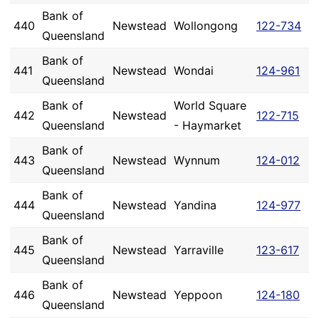
Bank of
440
Newstead
Wollongong
122-734
Queensland
Bank of
441
Newstead
Wondai
124-961
Queensland
Bank of
World Square
442
Newstead
122-715
Queensland
- Haymarket
Bank of
443
Newstead
Wynnum
124-012
Queensland
Bank of
444
Newstead
Yandina
124-977
Queensland
Bank of
445
Newstead
Yarraville
123-617
Queensland
Bank of
446
Newstead
Yeppoon
124-180
Queensland