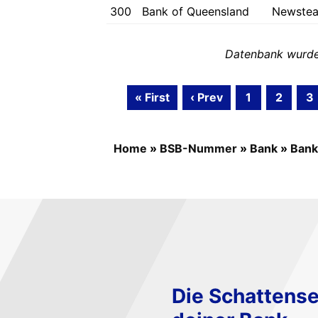
300
Bank of Queensland
Newste
Datenbank wurde 
« First
‹ Prev
1
2
3
Home
»
BSB-Nummer
»
Bank
»
Bank
Die Schattense