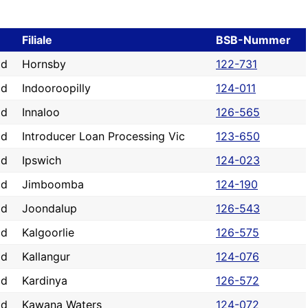
Filiale
BSB-Nummer
ad
Hornsby
122-731
ad
Indooroopilly
124-011
ad
Innaloo
126-565
ad
Introducer Loan Processing Vic
123-650
ad
Ipswich
124-023
ad
Jimboomba
124-190
ad
Joondalup
126-543
ad
Kalgoorlie
126-575
ad
Kallangur
124-076
ad
Kardinya
126-572
ad
Kawana Waters
124-072