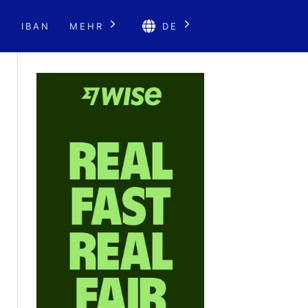
E
IBAN
MEHR
DE