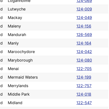
ad
Loganholme
124-069
ad
Lutwyche
124-009
ad
Mackay
124-049
ad
Maleny
124-156
ad
Mandurah
126-569
ad
Manly
124-164
ad
Maroochydore
124-042
ad
Maryborough
124-080
ad
Menai
122-705
ad
Mermaid Waters
124-199
ad
Merrylands
122-757
ad
Middle Park
124-018
ad
Midland
122-547