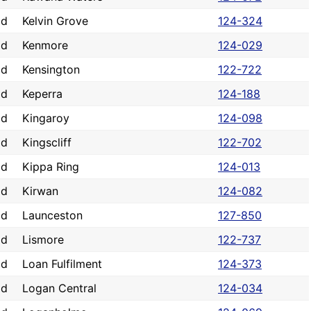
ad
Kelvin Grove
124-324
ad
Kenmore
124-029
ad
Kensington
122-722
ad
Keperra
124-188
ad
Kingaroy
124-098
ad
Kingscliff
122-702
ad
Kippa Ring
124-013
ad
Kirwan
124-082
ad
Launceston
127-850
ad
Lismore
122-737
ad
Loan Fulfilment
124-373
ad
Logan Central
124-034