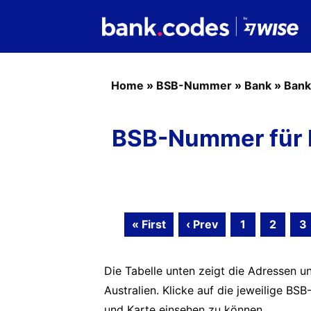
Home
»
BSB-Nummer
»
Bank
»
Bank
BSB-Nummer für 
« First
‹ Prev
1
2
3
Die Tabelle unten zeigt die Adressen u
Australien. Klicke auf die jeweilige 
und Karte einsehen zu können.