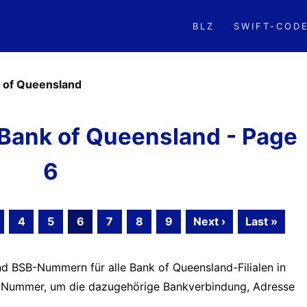
BLZ
SWIFT-COD
 of Queensland
Bank of Queensland - Page
6
4
5
6
7
8
9
Next ›
Last »
nd BSB-Nummern für alle Bank of Queensland-Filialen in
BSB-Nummer, um die dazugehörige Bankverbindung, Adresse