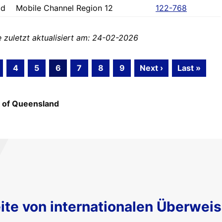
ad
Mobile Channel Region 12
122-768
zuletzt aktualisiert am: 24-02-2026
4
5
6
7
8
9
Next ›
Last »
 of Queensland
ite von internationalen Überwei