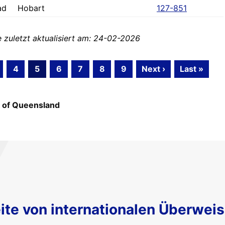
ad
Hobart
127-851
zuletzt aktualisiert am: 24-02-2026
4
5
6
7
8
9
Next ›
Last »
 of Queensland
ite von internationalen Überwei