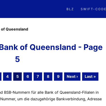
BLZ
SWIFT-COD
 of Queensland
Bank of Queensland - Page
5
4
5
6
7
8
9
Next ›
Last »
nd BSB-Nummern für alle Bank of Queensland-Filialen in
BSB-Nummer, um die dazugehörige Bankverbindung, Adresse