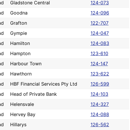
ad
Gladstone Central
124-073
ad
Goodna
124-096
ad
Grafton
122-707
ad
Gympie
124-047
ad
Hamilton
124-083
ad
Hampton
123-610
ad
Harbour Town
124-147
ad
Hawthorn
123-622
ad
HBF Financial Services Pty Ltd
126-599
ad
Head of Private Bank
124-103
ad
Helensvale
124-327
ad
Hervey Bay
124-088
ad
Hillarys
126-562