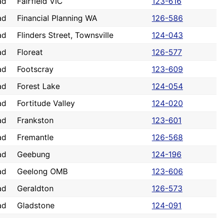
ad
Fairfield VIC
123-616
ad
Financial Planning WA
126-586
ad
Flinders Street, Townsville
124-043
ad
Floreat
126-577
ad
Footscray
123-609
ad
Forest Lake
124-054
ad
Fortitude Valley
124-020
ad
Frankston
123-601
ad
Fremantle
126-568
ad
Geebung
124-196
ad
Geelong OMB
123-606
ad
Geraldton
126-573
ad
Gladstone
124-091