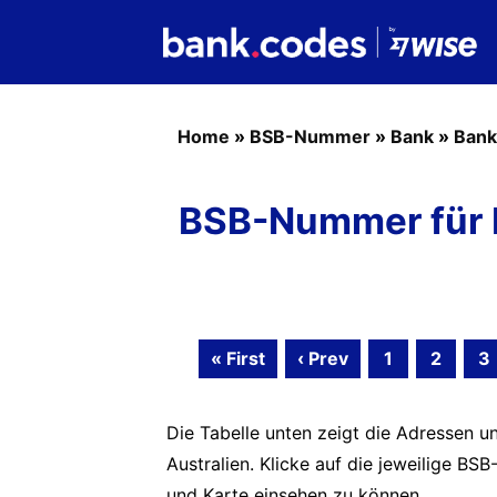
Home
»
BSB-Nummer
»
Bank
»
Bank
BSB-Nummer für 
« First
‹ Prev
1
2
3
Die Tabelle unten zeigt die Adressen u
Australien. Klicke auf die jeweilige 
und Karte einsehen zu können.