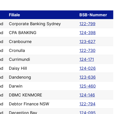
Filiale
BSB-Nummer
ad
Corporate Banking Sydney
122-799
ad
CPA BANKING
124-398
ad
Cranbourne
123-627
ad
Cronulla
122-730
ad
Currimundi
124-171
ad
Daisy Hill
124-026
ad
Dandenong
123-636
ad
Darwin
125-460
ad
DBMC KENMORE
124-146
ad
Debtor Finance NSW
122-794
ad
Deception Bay
124-095