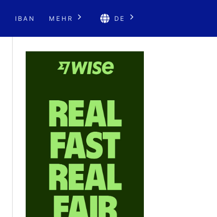
E
IBAN
MEHR
DE