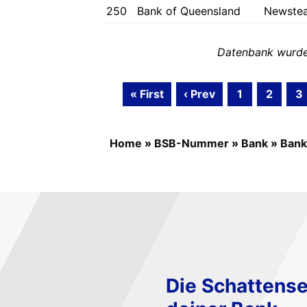
250
Bank of Queensland
Newste
Datenbank wurde 
« First
‹ Prev
1
2
3
Home
»
BSB-Nummer
»
Bank
»
Bank
Die Schattense