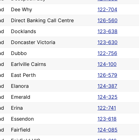
ad
Dee Why
122-704
ad
Direct Banking Call Centre
126-560
ad
Docklands
123-638
ad
Doncaster Victoria
123-630
ad
Dubbo
122-756
ad
Earlville Cairns
124-100
ad
East Perth
126-579
ad
Elanora
124-387
ad
Emerald
124-325
ad
Erina
122-741
ad
Essendon
123-618
ad
Fairfield
124-085