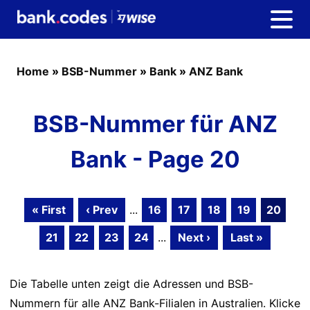
Home
»
BSB-Nummer
»
Bank
»
ANZ Bank
BSB-Nummer für ANZ
Bank - Page 20
« First
‹ Prev
...
16
17
18
19
20
21
22
23
24
...
Next ›
Last »
Die Tabelle unten zeigt die Adressen und BSB-
Nummern für alle ANZ Bank-Filialen in Australien. Klicke