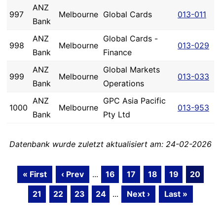
ANZ
997
Melbourne
Global Cards
013-011
Bank
ANZ
Global Cards -
998
Melbourne
013-029
Bank
Finance
ANZ
Global Markets
999
Melbourne
013-033
Bank
Operations
ANZ
GPC Asia Pacific
1000
Melbourne
013-953
Bank
Pty Ltd
Datenbank wurde zuletzt aktualisiert am: 24-02-2026
« First
‹ Prev
...
16
17
18
19
20
21
22
23
24
...
Next ›
Last »