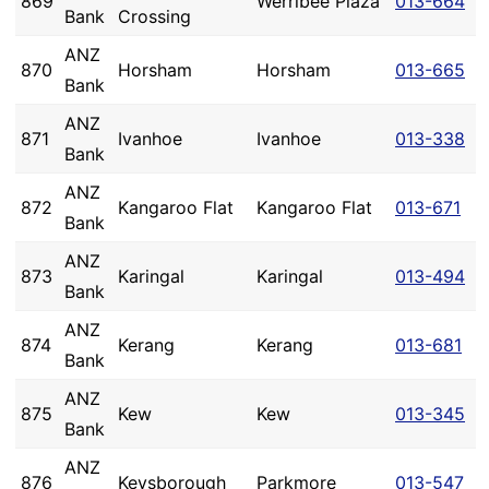
869
Werribee Plaza
013-664
Bank
Crossing
ANZ
870
Horsham
Horsham
013-665
Bank
ANZ
871
Ivanhoe
Ivanhoe
013-338
Bank
ANZ
872
Kangaroo Flat
Kangaroo Flat
013-671
Bank
ANZ
873
Karingal
Karingal
013-494
Bank
ANZ
874
Kerang
Kerang
013-681
Bank
ANZ
875
Kew
Kew
013-345
Bank
ANZ
876
Keysborough
Parkmore
013-547