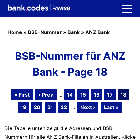
Home
»
BSB-Nummer
»
Bank
»
ANZ Bank
BSB-Nummer für ANZ
Bank - Page 18
« First
‹ Prev
...
14
15
16
17
18
19
20
21
22
...
Next ›
Last »
Die Tabelle unten zeigt die Adressen und BSB-
Nummern für alle ANZ Bank-Filialen in Australien. Klicke