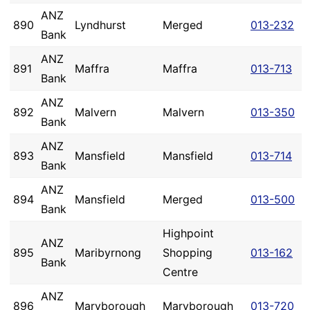
ANZ
890
Lyndhurst
Merged
013-232
Bank
ANZ
891
Maffra
Maffra
013-713
Bank
ANZ
892
Malvern
Malvern
013-350
Bank
ANZ
893
Mansfield
Mansfield
013-714
Bank
ANZ
894
Mansfield
Merged
013-500
Bank
Highpoint
ANZ
895
Maribyrnong
Shopping
013-162
Bank
Centre
ANZ
896
Maryborough
Maryborough
013-720