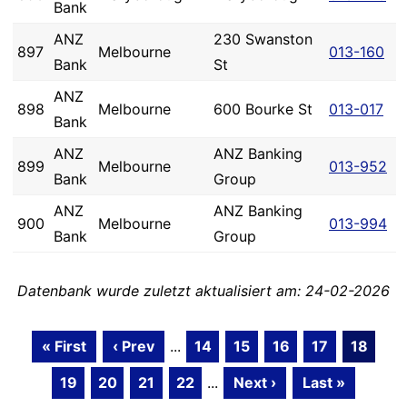
Bank
ANZ
230 Swanston
897
Melbourne
013-160
Bank
St
ANZ
898
Melbourne
600 Bourke St
013-017
Bank
ANZ
ANZ Banking
899
Melbourne
013-952
Bank
Group
ANZ
ANZ Banking
900
Melbourne
013-994
Bank
Group
Datenbank wurde zuletzt aktualisiert am: 24-02-2026
« First
‹ Prev
...
14
15
16
17
18
19
20
21
22
...
Next ›
Last »