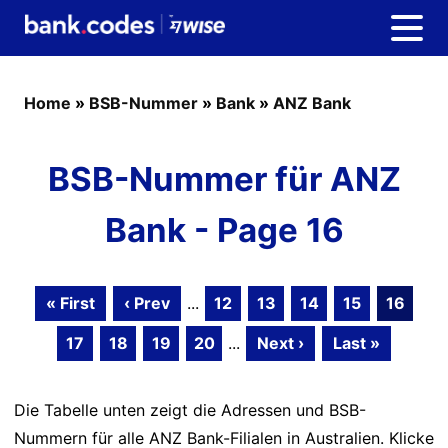
Home
»
BSB-Nummer
»
Bank
»
ANZ Bank
BSB-Nummer für ANZ
Bank - Page 16
« First
‹ Prev
...
12
13
14
15
16
17
18
19
20
...
Next ›
Last »
Die Tabelle unten zeigt die Adressen und BSB-
Nummern für alle ANZ Bank-Filialen in Australien. Klicke