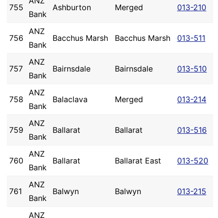
ANZ
755
Ashburton
Merged
013-210
Bank
ANZ
756
Bacchus Marsh
Bacchus Marsh
013-511
Bank
ANZ
757
Bairnsdale
Bairnsdale
013-510
Bank
ANZ
758
Balaclava
Merged
013-214
Bank
ANZ
759
Ballarat
Ballarat
013-516
Bank
ANZ
760
Ballarat
Ballarat East
013-520
Bank
ANZ
761
Balwyn
Balwyn
013-215
Bank
ANZ