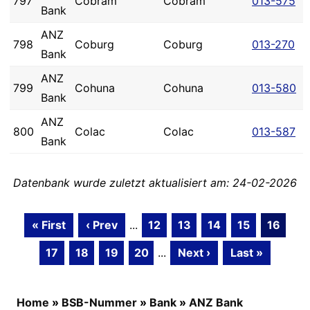
797
Cobram
Cobram
013-575
Bank
ANZ
798
Coburg
Coburg
013-270
Bank
ANZ
799
Cohuna
Cohuna
013-580
Bank
ANZ
800
Colac
Colac
013-587
Bank
Datenbank wurde zuletzt aktualisiert am: 24-02-2026
« First
‹ Prev
...
12
13
14
15
16
17
18
19
20
...
Next ›
Last »
Home
»
BSB-Nummer
»
Bank
»
ANZ Bank