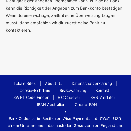
Richtigkeit der Angaben übernehmen kann. Nur deine Bank
kann die Richtigkeit der Angaben zum Bankkonto bestätigen.
Wenn du eine wichtige, zeitkritische Überweisung tätigen
musst, dann empfehlen wir dir zuerst deine Bank zu
kontaktieren.
Lokale Sites
|
About Us
|
Datenschutzerklärung
|
Cookie-Richtlinie
|
Risikowarnung
|
Kontakt
|
SWIFT Code Finder
|
BIC Checker
|
IBAN Validator
|
IBAN Australien
|
Create IBAN
•
Bank.Codes ist im Besitz von Wise Payments Ltd. ("We", "US"),
einem Unternehmen, das nach den Gesetzen von England und