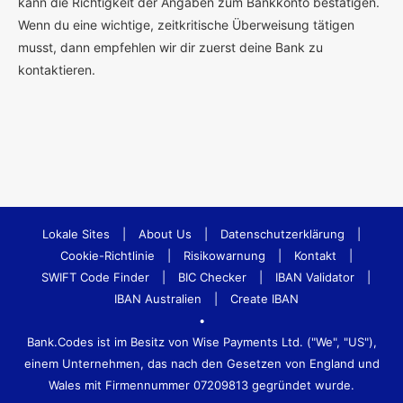
kann die Richtigkeit der Angaben zum Bankkonto bestätigen.
Wenn du eine wichtige, zeitkritische Überweisung tätigen
musst, dann empfehlen wir dir zuerst deine Bank zu
kontaktieren.
Lokale Sites
|
About Us
|
Datenschutzerklärung
|
Cookie-Richtlinie
|
Risikowarnung
|
Kontakt
|
SWIFT Code Finder
|
BIC Checker
|
IBAN Validator
|
IBAN Australien
|
Create IBAN
•
Bank.Codes ist im Besitz von Wise Payments Ltd. ("We", "US"),
einem Unternehmen, das nach den Gesetzen von England und
Wales mit Firmennummer 07209813 gegründet wurde.