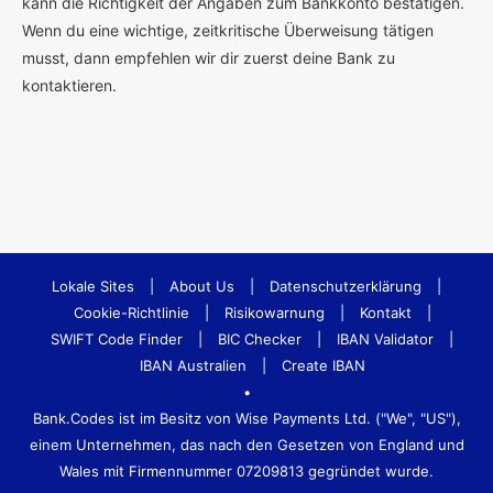
kann die Richtigkeit der Angaben zum Bankkonto bestätigen.
Wenn du eine wichtige, zeitkritische Überweisung tätigen
musst, dann empfehlen wir dir zuerst deine Bank zu
kontaktieren.
Lokale Sites
|
About Us
|
Datenschutzerklärung
|
Cookie-Richtlinie
|
Risikowarnung
|
Kontakt
|
SWIFT Code Finder
|
BIC Checker
|
IBAN Validator
|
IBAN Australien
|
Create IBAN
•
Bank.Codes ist im Besitz von Wise Payments Ltd. ("We", "US"),
einem Unternehmen, das nach den Gesetzen von England und
Wales mit Firmennummer 07209813 gegründet wurde.