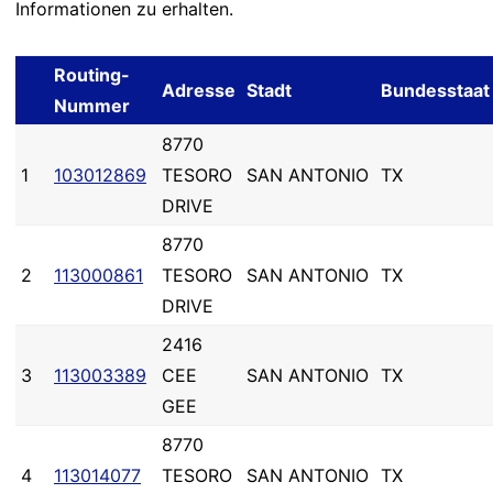
Informationen zu erhalten.
Routing-
Adresse
Stadt
Bundesstaat
Nummer
8770
1
103012869
TESORO
SAN ANTONIO
TX
DRIVE
8770
2
113000861
TESORO
SAN ANTONIO
TX
DRIVE
2416
3
113003389
CEE
SAN ANTONIO
TX
GEE
8770
4
113014077
TESORO
SAN ANTONIO
TX