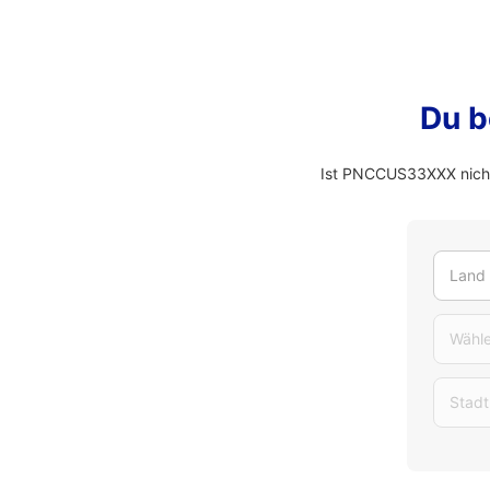
Du b
Ist PNCCUS33XXX nicht
Land
Wähle
Stadt