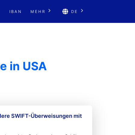
E
IBAN
MEHR
DE
e in USA
llere SWIFT-Überweisungen mit