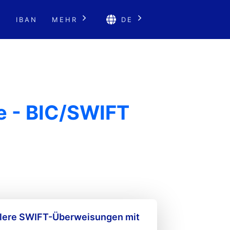
E
IBAN
MEHR
DE
e - BIC/SWIFT
llere SWIFT-Überweisungen mit