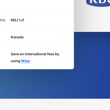
AHL
M5J 1J1
Kanada
Save on international fees by
using
Wise