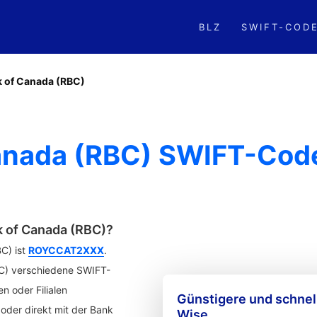
BLZ
SWIFT-COD
k of Canada (RBC)
Canada (RBC) SWIFT-Cod
k of Canada (RBC)?
C) ist
ROYCCAT2XXX
.
BC) verschiedene SWIFT-
n oder Filialen
Günstigere und schne
der direkt mit der Bank
Wise