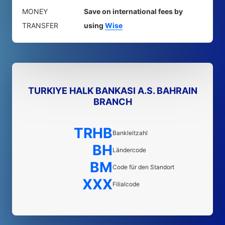
MONEY
Save on international fees by
TRANSFER
using
Wise
TURKIYE HALK BANKASI A.S. BAHRAIN
BRANCH
TRHB
Bankleitzahl
BH
Ländercode
BM
Code für den Standort
XXX
Filialcode