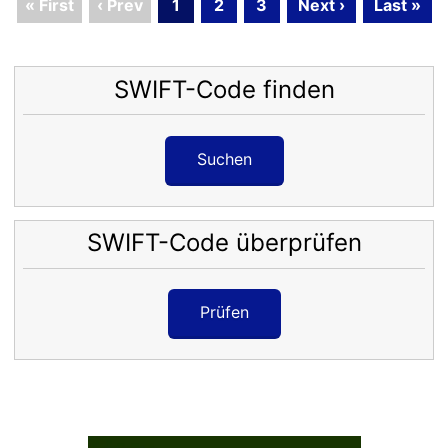
« First
‹ Prev
1
2
3
Next ›
Last »
SWIFT-Code finden
Suchen
SWIFT-Code überprüfen
Prüfen