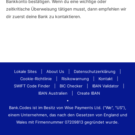
Bankkonto bestätigen. Wenn du eine wichtige oder
zeitkritische Überweisung tätigen musst, dann empfehlen wir
dir zuerst deine Bank zu kontaktieren.
Lokale Sites
|
About Us
|
Datenschutzerklärung
|
Cookie-Richtlinie
|
Risikowarnung
|
Kontakt
|
SWIFT Code Finder
|
BIC Checker
|
IBAN Validator
|
IBAN Australien
|
Create IBAN
•
Bank.Codes ist im Besitz von Wise Payments Ltd. ("We", "US"),
einem Unternehmen, das nach den Gesetzen von England und
Wales mit Firmennummer 07209813 gegründet wurde.