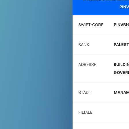
PIN
SWIFT-CODE
PINVB
BANK
PALEST
ADRESSE
BUILDI
GOVER
STADT
MANA
FILIALE