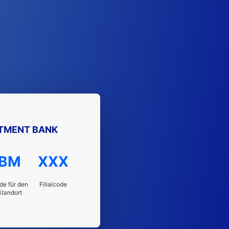
STMENT BANK
BM
XXX
de für den
Filialcode
Standort