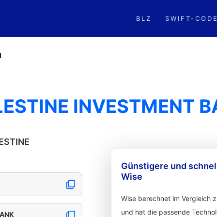
BLZ
SWIFT-COD
M
LESTINE INVESTMENT 
LESTINE
Günstigere und schne
Wise
Wise berechnet im Vergleich 
und hat die passende Technolo
BANK