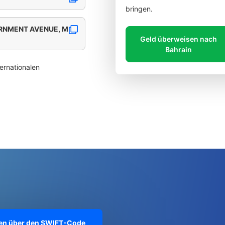
bringen.
ERNMENT AVENUE, M
Geld überweisen nach
Bahrain
ernationalen
onen über den SWIFT-Code