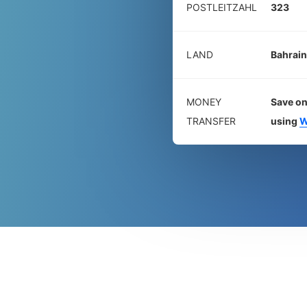
POSTLEITZAHL
323
LAND
Bahrain
MONEY
Save on
TRANSFER
using
W