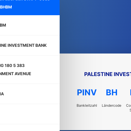
VBHBM
HBM
INE INVESTMENT BANK
NG 180 5 383
PALESTINE INVE
NMENT AVENUE
PINV
BH
MA
Bankleitzahl
Ländercode
Co