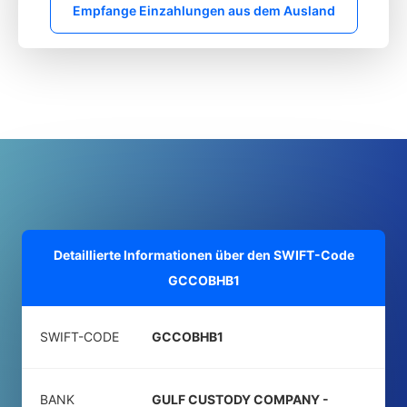
Empfange Einzahlungen aus dem Ausland
Detaillierte Informationen über den SWIFT-Code
GCCOBHB1
SWIFT-CODE
GCCOBHB1
BANK
GULF CUSTODY COMPANY -