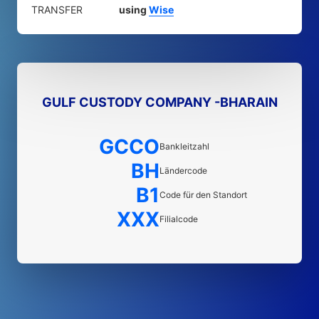
TRANSFER
using
Wise
GULF CUSTODY COMPANY -BHARAIN
GCCO
Bankleitzahl
BH
Ländercode
B1
Code für den Standort
XXX
Filialcode