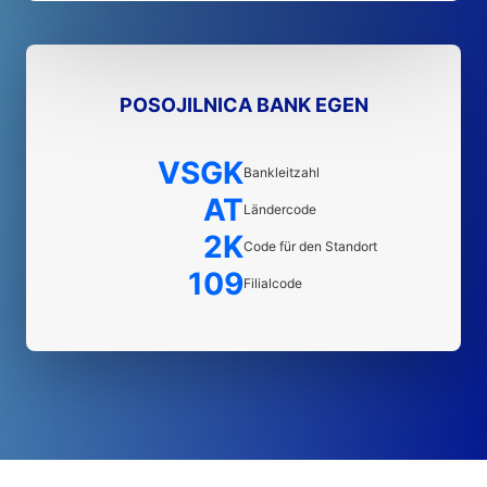
POSOJILNICA BANK EGEN
VSGK
Bankleitzahl
AT
Ländercode
2K
Code für den Standort
109
Filialcode