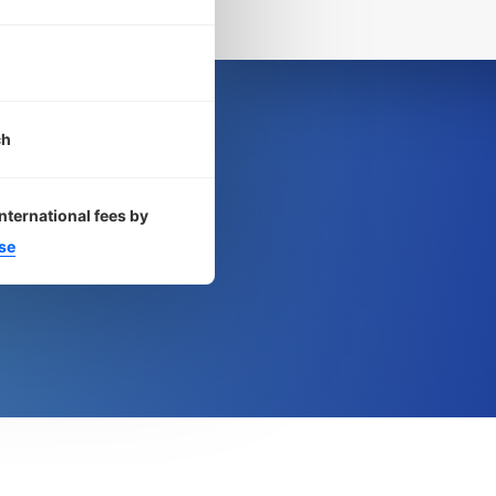
ch
nternational fees by
se