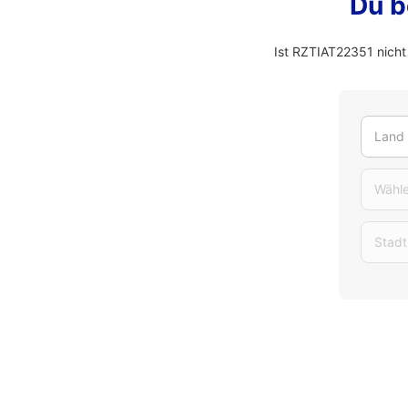
Du b
Ist RZTIAT22351 nicht
Land
Wähle
Stadt