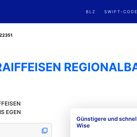
BLZ
SWIFT-COD
22351
 RAIFFEISEN REGIONAL
IFFEISEN
S EGEN
Günstigere und schne
Wise