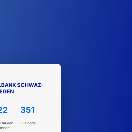
ALBANK SCHWAZ-
EGEN
22
351
 für den
Filialcode
andort