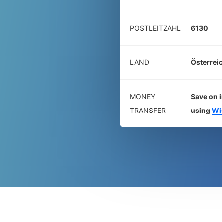
POSTLEITZAHL
6130
LAND
Österrei
MONEY
Save on i
TRANSFER
using
Wi