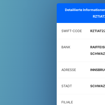
Detaillierte Informatio
RZTIAT
SWIFT-CODE
RZTIAT2
BANK
RAIFFEI
SCHWAZ
ADRESSE
INNSBRU
STADT
SCHWAZ
FILIALE