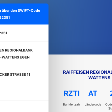
nen über den SWIFT-Code
22351
2351
SEN REGIONALBANK
-WATTENS EGEN
RAIFFEISEN REGION
CKER STRASSE 11
WATTENS 
RZTI
AT
Bankleitzahl
Ländercode
Code
St