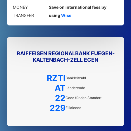
MONEY
Save on international fees by
TRANSFER
using
Wise
RAIFFEISEN REGIONALBANK FUEGEN-
KALTENBACH-ZELL EGEN
RZTI
Bankleitzahl
AT
Ländercode
22
Code für den Standort
229
Filialcode