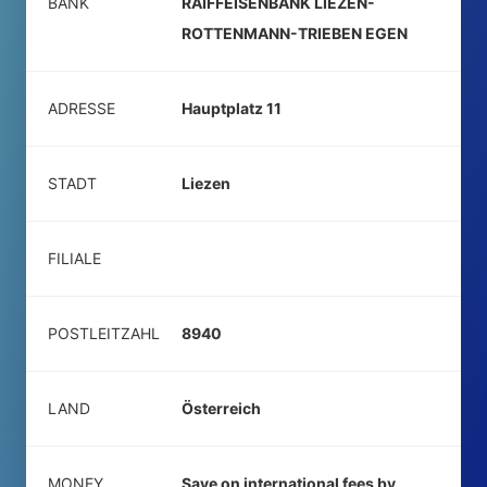
BANK
RAIFFEISENBANK LIEZEN-
ROTTENMANN-TRIEBEN EGEN
ADRESSE
Hauptplatz 11
STADT
Liezen
FILIALE
POSTLEITZAHL
8940
LAND
Österreich
MONEY
Save on international fees by