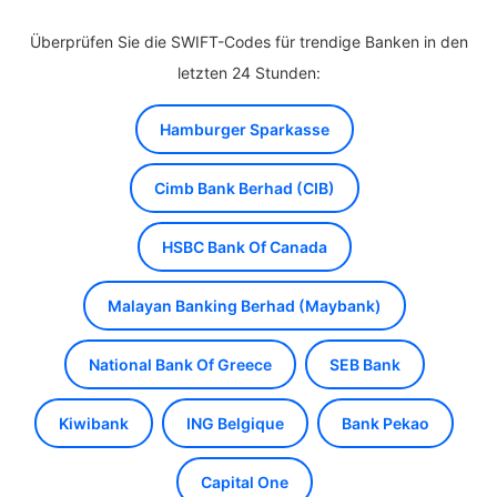
Überprüfen Sie die SWIFT-Codes für trendige Banken in den
letzten 24 Stunden:
Hamburger Sparkasse
Cimb Bank Berhad (CIB)
HSBC Bank Of Canada
Malayan Banking Berhad (Maybank)
National Bank Of Greece
SEB Bank
Kiwibank
ING Belgique
Bank Pekao
Capital One