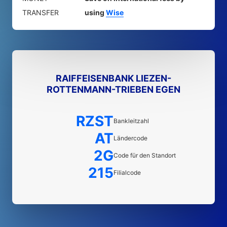
TRANSFER
using
Wise
RAIFFEISENBANK LIEZEN-
ROTTENMANN-TRIEBEN EGEN
RZST
Bankleitzahl
AT
Ländercode
2G
Code für den Standort
215
Filialcode