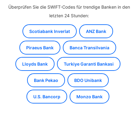
Überprüfen Sie die SWIFT-Codes für trendige Banken in den
letzten 24 Stunden:
Scotiabank Inverlat
ANZ Bank
Piraeus Bank
Banca Transilvania
Lloyds Bank
Turkiye Garanti Bankasi
Bank Pekao
BDO Unibank
U.S. Bancorp
Monzo Bank