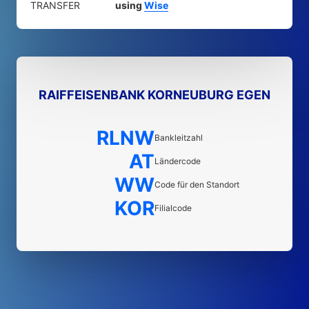
TRANSFER
using
Wise
RAIFFEISENBANK KORNEUBURG EGEN
RLNW
Bankleitzahl
AT
Ländercode
WW
Code für den Standort
KOR
Filialcode