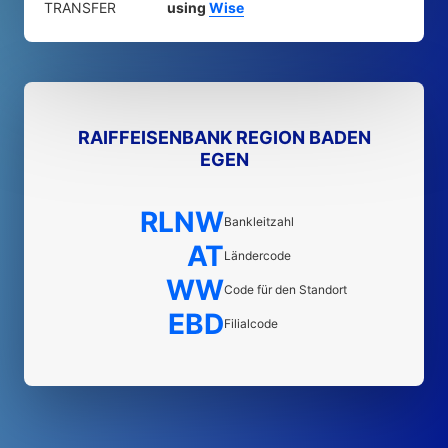
TRANSFER
using
Wise
RAIFFEISENBANK REGION BADEN
EGEN
RLNW
Bankleitzahl
AT
Ländercode
WW
Code für den Standort
EBD
Filialcode