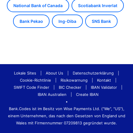
National Bank of Canada
Scotiabank Inverlat
Bank Pekao
Ing-Diba
SNS Bank
Lokale Sites
|
About Us
|
Datenschutzerklärung
|
Cookie-Richtlinie
|
Risikowarnung
|
Kontakt
|
SWIFT Code Finder
|
BIC Checker
|
IBAN Validator
|
IBAN Australien
|
Create IBAN
•
Bank.Codes ist im Besitz von Wise Payments Ltd. ("We", "US"),
einem Unternehmen, das nach den Gesetzen von England und
Wales mit Firmennummer 07209813 gegründet wurde.