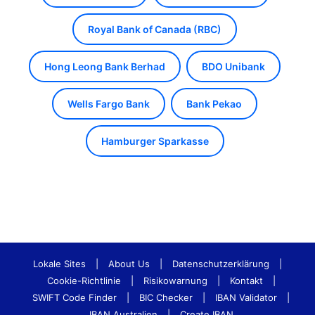
Royal Bank of Canada (RBC)
Hong Leong Bank Berhad
BDO Unibank
Wells Fargo Bank
Bank Pekao
Hamburger Sparkasse
Lokale Sites
|
About Us
|
Datenschutzerklärung
|
Cookie-Richtlinie
|
Risikowarnung
|
Kontakt
|
SWIFT Code Finder
|
BIC Checker
|
IBAN Validator
|
IBAN Australien
|
Create IBAN