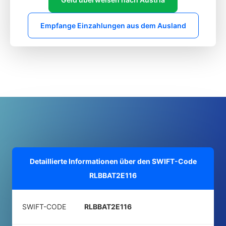
Empfange Einzahlungen aus dem Ausland
Detaillierte Informationen über den SWIFT-Code
RLBBAT2E116
SWIFT-CODE
RLBBAT2E116