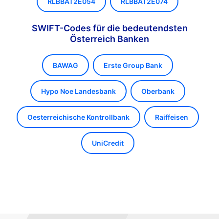
RLBBAT2E054
RLBBAT2E074
SWIFT-Codes für die bedeutendsten
Österreich Banken
BAWAG
Erste Group Bank
Hypo Noe Landesbank
Oberbank
Oesterreichische Kontrollbank
Raiffeisen
UniCredit