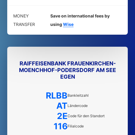
MONEY
Save on international fees by
TRANSFER
using
Wise
RAIFFEISENBANK FRAUENKIRCHEN-
MOENCHHOF-PODERSDORF AM SEE
EGEN
RLBB
Bankleitzahl
AT
Ländercode
2E
Code für den Standort
116
Filialcode