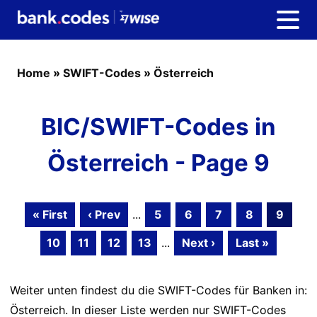
Home
»
SWIFT-Codes
»
Österreich
BIC/SWIFT-Codes in
Österreich - Page 9
« First
‹ Prev
...
5
6
7
8
9
10
11
12
13
...
Next ›
Last »
Weiter unten findest du die SWIFT-Codes für Banken in:
Österreich. In dieser Liste werden nur SWIFT-Codes