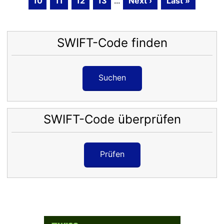
10
11
12
13
...
Next ›
Last »
SWIFT-Code finden
Suchen
SWIFT-Code überprüfen
Prüfen