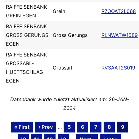
RAIFFEISENBANK
Grein
RZOOAT2L068
GREIN EGEN
RAIFFEISENBANK
GROSS GERUNGS
Gross Gerungs
RLNWATW1589
EGEN
RAIFFEISENBANK
GROSSARL-
Grossarl
RVSAAT2S019
HUETTSCHLAG
EGEN
Datenbank wurde zuletzt aktualisiert am: 26-JAN-
2024
« First
‹ Prev
...
5
6
7
8
9