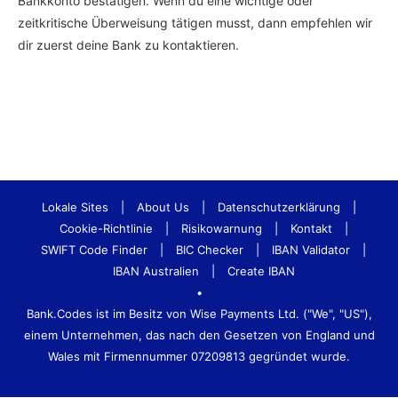
Bankkonto bestätigen. Wenn du eine wichtige oder
zeitkritische Überweisung tätigen musst, dann empfehlen wir
dir zuerst deine Bank zu kontaktieren.
Lokale Sites
|
About Us
|
Datenschutzerklärung
|
Cookie-Richtlinie
|
Risikowarnung
|
Kontakt
|
SWIFT Code Finder
|
BIC Checker
|
IBAN Validator
|
IBAN Australien
|
Create IBAN
•
Bank.Codes ist im Besitz von Wise Payments Ltd. ("We", "US"),
einem Unternehmen, das nach den Gesetzen von England und
Wales mit Firmennummer 07209813 gegründet wurde.