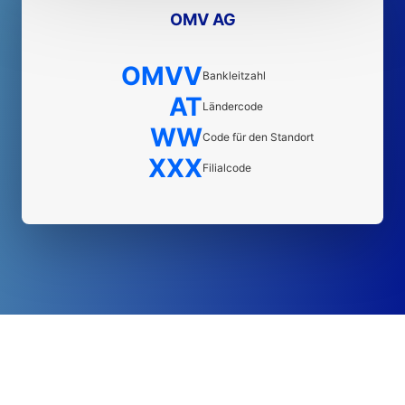
OMV AG
OMVV
Bankleitzahl
AT
Ländercode
WW
Code für den Standort
XXX
Filialcode