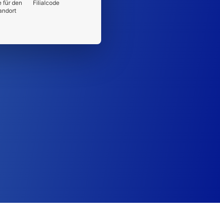
 für den
Filialcode
andort