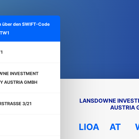
nen über den SWIFT-Code
ATW1
1
WNE INVESTMENT
Y AUSTRIA GMBH
LANSDOWNE INVES
STRASSE 3/21
AUSTRIA 
LIOA
AT