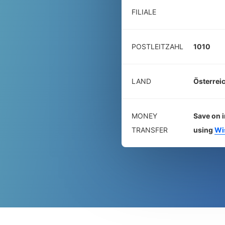
FILIALE
POSTLEITZAHL
1010
LAND
Österrei
MONEY
Save on i
TRANSFER
using
Wi