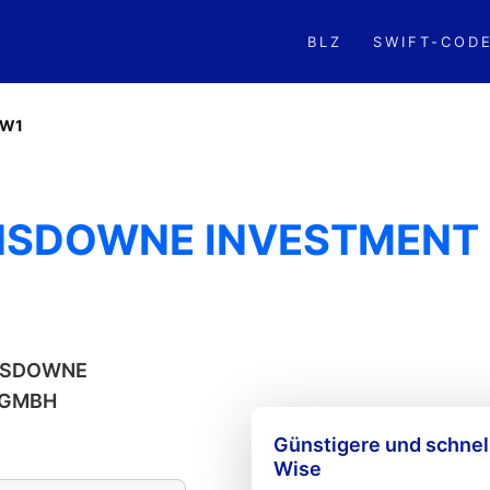
BLZ
SWIFT-COD
TW1
ANSDOWNE INVESTMEN
LANSDOWNE
 GMBH
Günstigere und schne
Wise