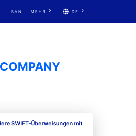
E
IBAN
MEHR
DE
T COMPANY
llere SWIFT-Überweisungen mit