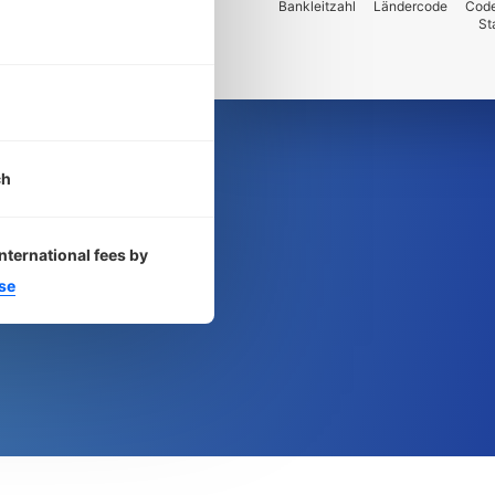
Bankleitzahl
Ländercode
Code
St
ch
nternational fees by
se