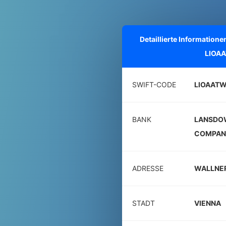
Detaillierte Informatio
LIOA
SWIFT-CODE
LIOAATW
BANK
LANSDO
COMPAN
ADRESSE
WALLNER
STADT
VIENNA