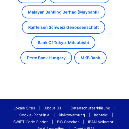
Malayan Banking Berhad (Maybank)
Raiffeisen Schweiz Genossenschaft
Bank Of Tokyo-Mitsubishi
Erste Bank Hungary
MKB Bank
Lokale Sites
|
About Us
|
Datenschutzerklärung
|
Cookie-Richtlinie
|
Risikowarnung
|
Kontakt
|
SWIFT Code Finder
|
BIC Checker
|
IBAN Validator
|
IBAN Australien
|
Create IBAN