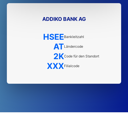
ADDIKO BANK AG
HSEE
Bankleitzahl
AT
Ländercode
2K
Code für den Standort
XXX
Filialcode