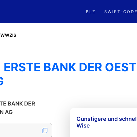
BLZ
SWIFT-COD
TWWZIS
 ERSTE BANK DER OES
G
RSTE BANK DER
N AG
Günstigere und schne
Wise