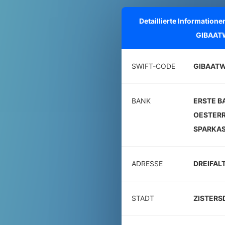
Detaillierte Informatio
GIBAAT
SWIFT-CODE
GIBAAT
BANK
ERSTE B
OESTERR
SPARKAS
ADRESSE
DREIFAL
STADT
ZISTERS