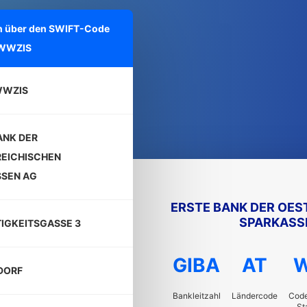
nen über den SWIFT-Code
WWZIS
WWZIS
ANK DER
EICHISCHEN
SEN AG
ERSTE BANK DER OES
SPARKASS
TIGKEITSGASSE 3
GIBA
AT
DORF
Bankleitzahl
Ländercode
Code
St