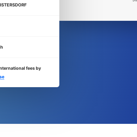
 ZISTERSDORF
ch
nternational fees by
se