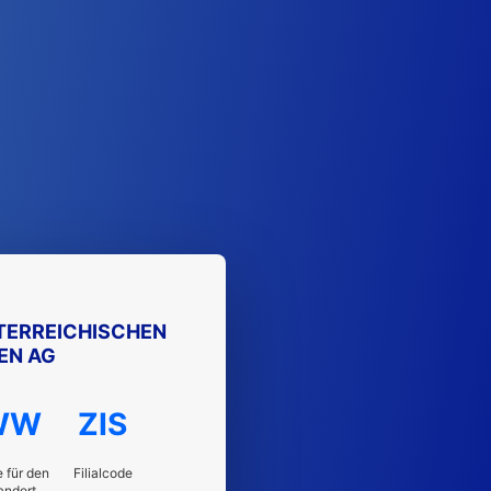
TERREICHISCHEN
EN AG
WW
ZIS
 für den
Filialcode
andort