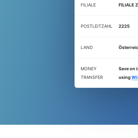
FILIALE
FILIALE
POSTLEITZAHL
2225
LAND
Österrei
MONEY
Save on i
TRANSFER
using
Wi