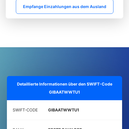
Empfange Einzahlungen aus dem Ausland
Detaillierte Informationen über den SWIFT-Code
GIBAATWWTU1
SWIFT-CODE
GIBAATWWTU1