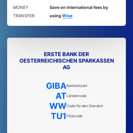
MONEY
Save on international fees by
TRANSFER
using
Wise
ERSTE BANK DER
OESTERREICHISCHEN SPARKASSEN
AG
GIBA
Bankleitzahl
AT
Ländercode
WW
Code für den Standort
TU1
Filialcode