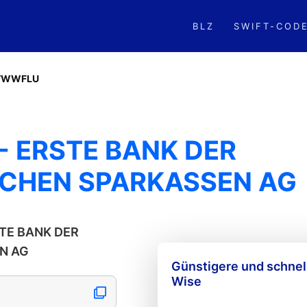
BLZ
SWIFT-COD
TWWFLU
 ERSTE BANK DER
SCHEN SPARKASSEN AG
RSTE BANK DER
N AG
Günstigere und schne
Wise