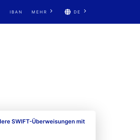
E
IBAN
MEHR
DE
llere SWIFT-Überweisungen mit