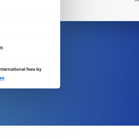
ch
nternational fees by
se