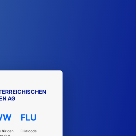
TERREICHISCHEN
EN AG
WW
FLU
 für den
Filialcode
andort