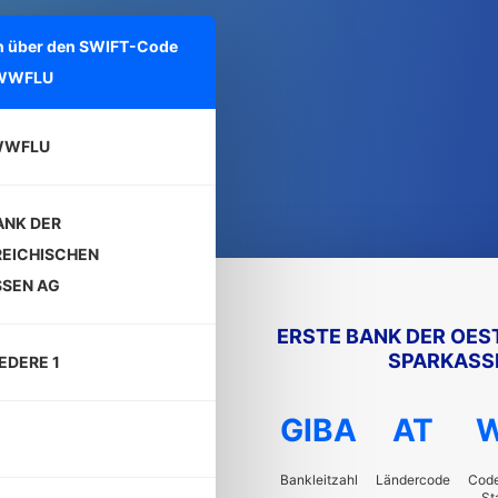
nen über den SWIFT-Code
WWFLU
WWFLU
ANK DER
EICHISCHEN
SEN AG
ERSTE BANK DER OES
SPARKASS
EDERE 1
GIBA
AT
Bankleitzahl
Ländercode
Code
St