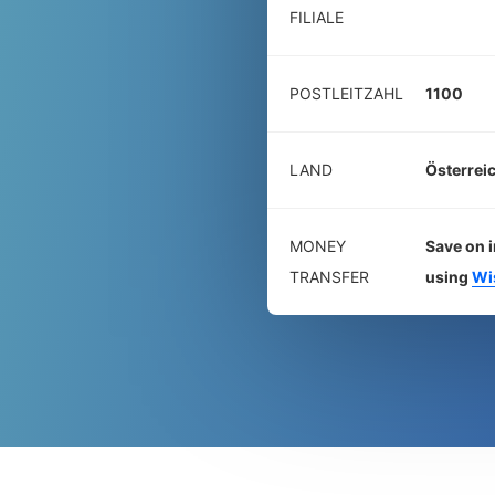
FILIALE
POSTLEITZAHL
1100
LAND
Österrei
MONEY
Save on i
TRANSFER
using
Wi