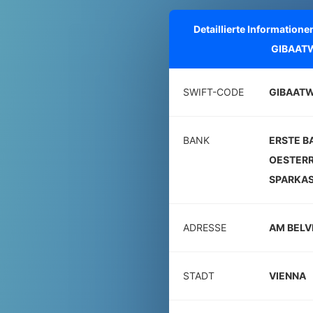
Detaillierte Informatio
GIBAAT
SWIFT-CODE
GIBAAT
BANK
ERSTE B
OESTERR
SPARKAS
ADRESSE
AM BELV
STADT
VIENNA