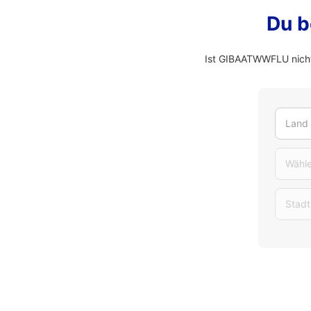
Du b
Ist GIBAATWWFLU nicht
Land
Wähle
Stadt