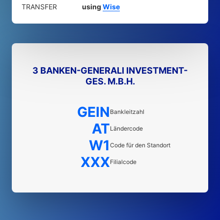
TRANSFER
using
Wise
3 BANKEN-GENERALI INVESTMENT-
GES. M.B.H.
GEIN
Bankleitzahl
AT
Ländercode
W1
Code für den Standort
XXX
Filialcode