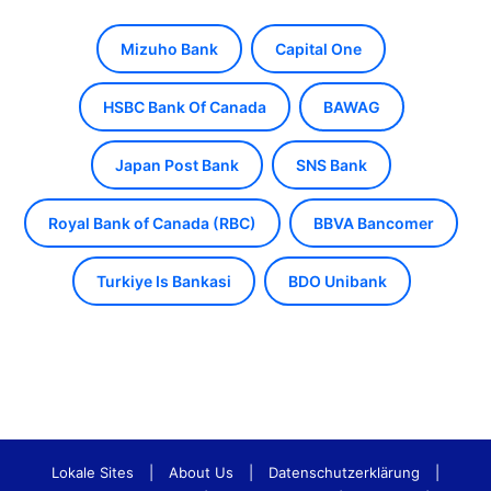
Mizuho Bank
Capital One
HSBC Bank Of Canada
BAWAG
Japan Post Bank
SNS Bank
Royal Bank of Canada (RBC)
BBVA Bancomer
Turkiye Is Bankasi
BDO Unibank
Lokale Sites
|
About Us
|
Datenschutzerklärung
|